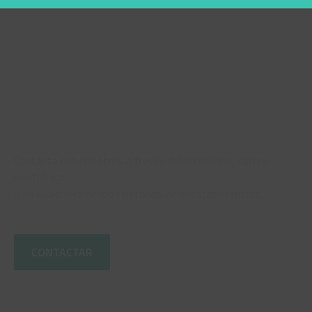
¿NECESITAS AYUDA?
ENVÍANOS
TU CONSULTA
Contacta con nosotros a través del formulario, correo
electrónico
o en cualquiera de los teléfonos de nuestros centros.
CONTACTAR