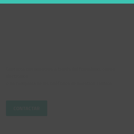
¿NECESITAS AYUDA?
ENVÍANOS
TU CONSULTA
Contacta con nosotros a través del formulario, correo
electrónico
o en cualquiera de los teléfonos de nuestros centros.
CONTACTAR