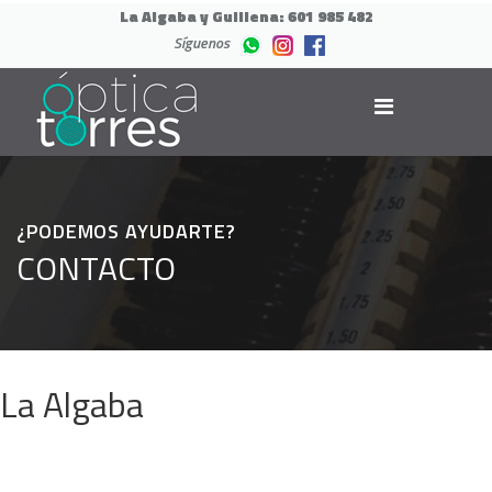
La Algaba y Guillena:
601 985 482
Síguenos
¿PODEMOS AYUDARTE?
CONTACTO
La Algaba