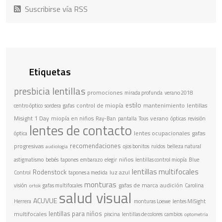
Suscribirse vía RSS
Etiquetas
lentillas
presbicia
promociones
mirada profunda
verano 2018
estilo
control de miopía
mantenimiento
lentillas
centro óptico
sordera
gafas
Misight 1 Day
miopía en niños
verano
Ray-Ban
pantalla
Tous
ópticas
revisión
lentes de contacto
lentes ocupacionales
gafas
óptica
recomendaciones
progresivas
ojos bonitos
ruidos
belleza natural
audiologia
niños
astigmatismo
bebés
tapones
embarazo
elegir
lentillas control miopía
Blue
lentillas multifocales
Rodenstock
luz azul
Control
tapones a medida
monturas
gafas de marca
audición
visión
gafas multifocales
Carolina
ortok
salud visual
ACUVUE
Herrera
monturas Loewe
lentes MiSight
lentillas para niños
multifocales
piscina
lentillas de colores
cambios
optometria