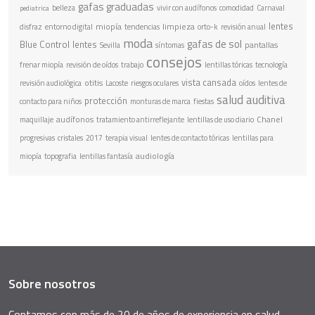
gafas graduadas
belleza
vivir con audífonos
comodidad
Carnaval
pediatrica
lentes
miopía
limpieza
disfraz
entorno digital
tendencias
orto-k
revisión anual
moda
gafas de sol
Blue Control
lentes
pantallas
Sevilla
síntomas
consejos
frenar miopía
revisión de oídos
trabajo
lentillas tóricas
tecnología
vista cansada
otitis
revisión audiológica
Lacoste
riesgos oculares
oídos
lentes de
salud auditiva
protección
contacto para niños
monturas de marca
fiestas
audífonos
Chanel
maquillaje
tratamiento antirreflejante
lentillas de uso diario
progresivas
cristales
2017
terapia visual
lentes de contacto tóricas
lentillas para
audiología
miopía
topografia
lentillas fantasía
Sobre nosotros
Contamos con más de 20 de años de experiencia en salud