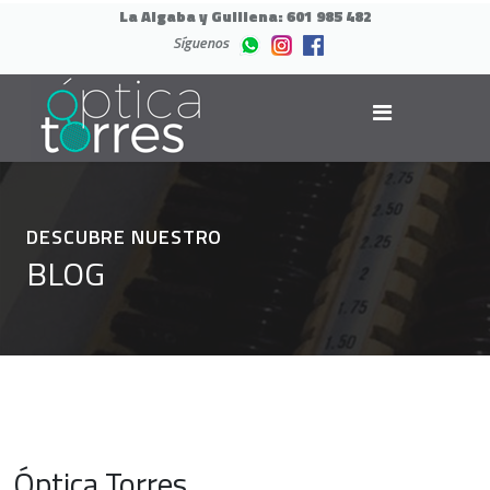
La Algaba y Guillena:
601 985 482
Síguenos
DESCUBRE NUESTRO
BLOG
Óptica Torres