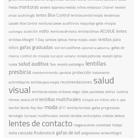
monturas
niños
Chanel
fiestas
sordera
tapones a medida
embarazo
revisión
lentes Blue Control
audiología
anual
lentillas control miopía
tendencias
audífonos
miopía
Lacoste
Blue Control
monturas Loewe
maquillaje
gafas
ACUVUE
estilo
lentes
audición
monturas de marca
lentillas tóricas
audiologia
lentillas para
lentillas Misight 1 Day
cambios
ópticas
frenar miopía
visión
gafas graduadas
niños
gafas de
vivir con audífonos
optometria pediatrica
marca
control de miopía
luz azul
verano
mirada profunda
revisión óptica
lentillas
salud auditiva
ruidos
Tous
revisión audiológica
presbicia
protección
mantenimiento
pantalla
tratamiento
salud
recomendaciones
antirreflejante
lentillas para miopía
visual
pantallas
lentillas de colores
síntomas
elegir
oídos
disfraz
Carolina
lentillas multifocales
miopía en niños
Herrera
verano 2018
orto-k
ojos
moda
gafas progresivas
bonitos
Sevilla
Ray-Ban
2017
lentillas fantasía
multifocales
tecnología
Carnaval
revisión de oídos
centro óptico
cristales
belleza
lentes de contacto
riesgos oculares
comodidad
trabajo
gafas de sol
vista cansada
Rodenstock
astigmatismo
lentes MiSight