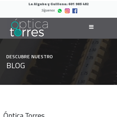
La Algaba y Guillena:
601 985 482
Síguenos
DESCUBRE NUESTRO
BLOG
Óptica Torres