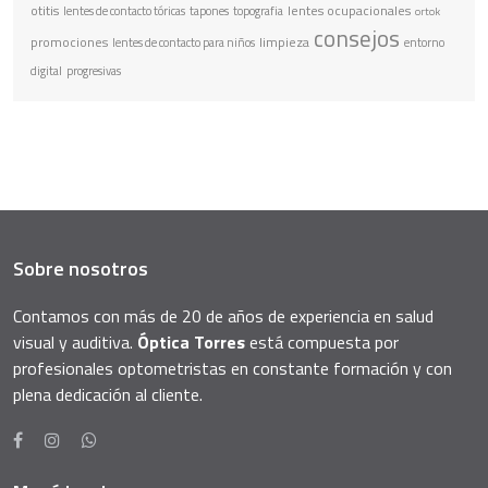
otitis
lentes ocupacionales
lentes de contacto tóricas
tapones
topografia
ortok
consejos
promociones
limpieza
lentes de contacto para niños
entorno
digital
progresivas
Sobre nosotros
Contamos con más de 20 de años de experiencia en salud
visual y auditiva.
Óptica Torres
está compuesta por
profesionales optometristas en constante formación y con
plena dedicación al cliente.