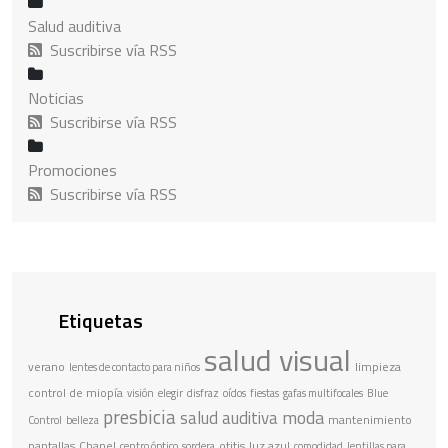
Salud auditiva
Suscribirse vía RSS
Noticias
Suscribirse vía RSS
Promociones
Suscribirse vía RSS
Etiquetas
salud visual
verano
limpieza
lentes de contacto para niños
control de miopía
visión
elegir
disfraz
oídos
fiestas
gafas multifocales
Blue
presbicia
moda
salud auditiva
mantenimiento
Control
belleza
pantallas
Chanel
otitis
luz azul
centro óptico
sordera
comodidad
lentillas para