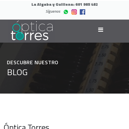
La Algaba y Guillena:
601 985 482
Síguenos
DESCUBRE NUESTRO
BLOG
Óptica Torres