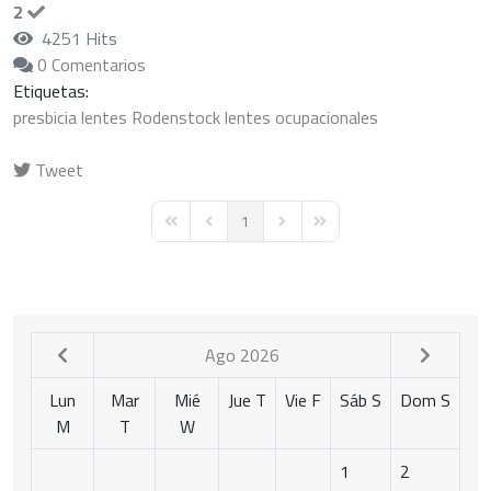
2
4251 Hits
0 Comentarios
Etiquetas:
presbicia
lentes
Rodenstock
lentes ocupacionales
Tweet
pinterest
1
First Page
Previous Page
Next Page
Last Page
Ago 2026
Lun
Mar
Mié
Jue
T
Vie
F
Sáb
S
Dom
S
M
T
W
1
2