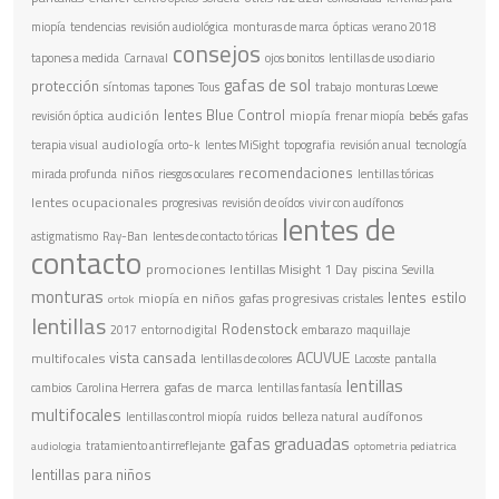
miopía
tendencias
revisión audiológica
monturas de marca
ópticas
verano 2018
consejos
tapones a medida
Carnaval
ojos bonitos
lentillas de uso diario
gafas de sol
protección
síntomas
tapones
Tous
trabajo
monturas Loewe
lentes Blue Control
audición
miopía
revisión óptica
frenar miopía
bebés
gafas
audiología
terapia visual
orto-k
lentes MiSight
topografia
revisión anual
tecnología
recomendaciones
niños
mirada profunda
riesgos oculares
lentillas tóricas
lentes ocupacionales
progresivas
revisión de oídos
vivir con audífonos
lentes de
astigmatismo
Ray-Ban
lentes de contacto tóricas
contacto
promociones
lentillas Misight 1 Day
piscina
Sevilla
monturas
lentes
estilo
miopía en niños
gafas progresivas
cristales
ortok
lentillas
Rodenstock
2017
entorno digital
embarazo
maquillaje
ACUVUE
vista cansada
multifocales
lentillas de colores
Lacoste
pantalla
lentillas
gafas de marca
cambios
Carolina Herrera
lentillas fantasía
multifocales
audífonos
lentillas control miopía
ruidos
belleza natural
gafas graduadas
tratamiento antirreflejante
audiologia
optometria pediatrica
lentillas para niños