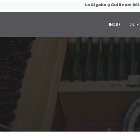
La Algaba y Guillena:
601
INICIO
QUIÉ