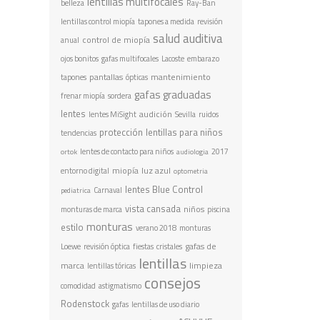
lentillas multifocales
belleza
Ray-Ban
lentillas control miopía
tapones a medida
revisión
salud auditiva
control de miopía
anual
ojos bonitos
gafas multifocales
Lacoste
embarazo
pantallas
mantenimiento
tapones
ópticas
gafas graduadas
frenar miopía
sordera
lentes
audición
lentes MiSight
Sevilla
ruidos
protección
lentillas para niños
tendencias
lentes de contacto para niños
2017
ortok
audiologia
miopía
luz azul
entorno digital
optometria
lentes Blue Control
Carnaval
pediatrica
vista cansada
niños
monturas de marca
piscina
monturas
estilo
verano 2018
monturas
gafas de
Loewe
revisión óptica
fiestas
cristales
lentillas
marca
limpieza
lentillas tóricas
consejos
comodidad
astigmatismo
Rodenstock
gafas
lentillas de uso diario