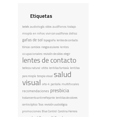
Etiquetas
audiología
audífonos
bebés
oídos
trabajo
miopía en niños
vivir con audífonos
disfraz
gafas de sol
topografia
lentes de contacto
lentes
tóricas
cambios
riesgos oculares
ocupacionales
revisión de oídos
elegir
lentes de contacto
otitis
belleza natural
lentillas fantasía
lentillas
salud
para miopía
terapia visual
visual
multifocales
orto-k
pantalla
presbicia
recomendaciones
tratamiento antirreflejante
lentillas de colores
centro óptico
Tous
revisión audiológica
promociones
Blue Control
Carolina Herrera