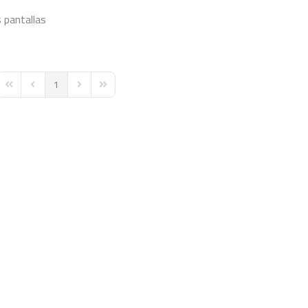
s
pantallas
1
First Page
Previous Page
Next Page
Last Page