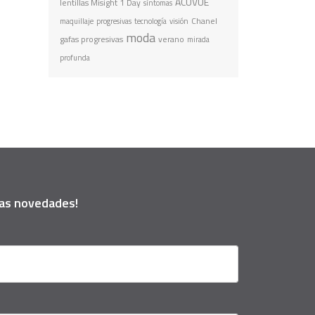
ACUVUE
lentillas Misight 1 Day
síntomas
Chanel
maquillaje
progresivas
tecnología
visión
moda
gafas progresivas
verano
mirada
profunda
ras novedades!