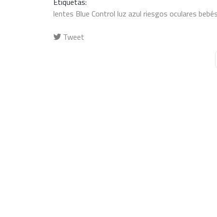
Etiquetas:
lentes Blue Control
luz azul
riesgos oculares
bebé
Tweet
pinterest