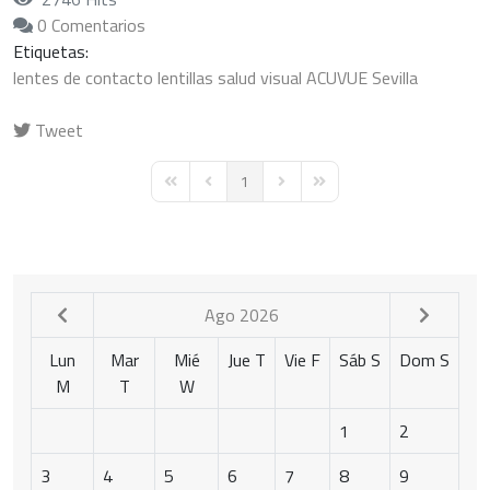
0 Comentarios
Etiquetas:
lentes de contacto
lentillas
salud visual
ACUVUE
Sevilla
Tweet
pinterest
1
First Page
Previous Page
Next Page
Last Page
Ago 2026
Lun
Mar
Mié
Jue
T
Vie
F
Sáb
S
Dom
S
M
T
W
1
2
3
4
5
6
7
8
9