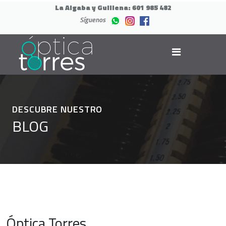
La Algaba y Guillena:
601 985 482
Síguenos
DESCUBRE NUESTRO
BLOG
Óptica Torres