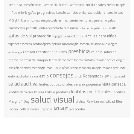
limpieza
multifocales
revisión anual
verano 2018
lentillas fantasía
frenar miopía
lentes
niños
gafas progresivas
otitis
orto-k
Lacoste
cambios
embarazo
lentes
mantenimiento
MiSight
Tous
síntomas
riesgos oculares
astigmatismo
gafas
multifocales
pantalla
lentes de contacto para niños
Sevilla
optometria pediatrica
gafas de sol
protección
lentillas para niños
audífonos
topografia
audiología
tapones a medida
centro óptico
ópticas
sordera
revisión audiológica
presbicia
recomendaciones
miopía
gafas de
Carnaval
audiologia
marca
control de miopía
lentes de contacto tóricas
cristales
revisión óptica
elegir
revisión de oídos
tecnología
maquillaje
oídos
lentillas control miopía
mirada profunda
consejos
estilo
Rodenstock
luz azul
entorno digital
visión
2017
ortok
salud auditiva
vista cansada
lentes ocupacionales
verano
progresivas
lentillas multifocales
pantallas
lentillas
lentillas de colores
belleza
trabajo
salud visual
Misight 1 Day
disfraz
Ray-Ban
comodidad
Blue
ACUVUE
Control
belleza natural
tapones
ojos bonitos