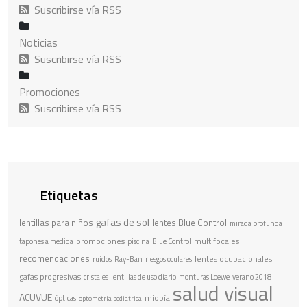
Suscribirse vía RSS
Noticias
Suscribirse vía RSS
Promociones
Suscribirse vía RSS
Etiquetas
gafas de sol
lentillas para niños
lentes Blue Control
mirada profunda
promociones
multifocales
tapones a medida
piscina
Blue Control
recomendaciones
lentes ocupacionales
ruidos
Ray-Ban
riesgos oculares
gafas progresivas
cristales
lentillas de uso diario
monturas Loewe
verano 2018
salud visual
ACUVUE
miopía
ópticas
optometria pediatrica