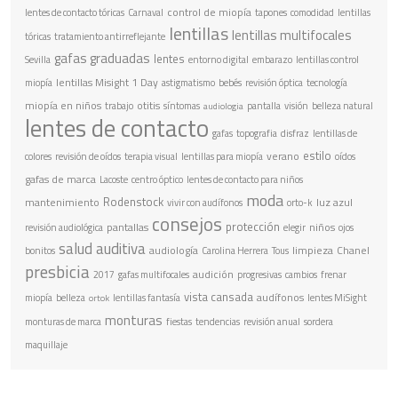
control de miopía
lentes de contacto tóricas
Carnaval
tapones
comodidad
lentillas
lentillas
lentillas multifocales
tóricas
tratamiento antirreflejante
gafas graduadas
lentes
Sevilla
entorno digital
embarazo
lentillas control
lentillas Misight 1 Day
miopía
astigmatismo
bebés
revisión óptica
tecnología
miopía en niños
otitis
trabajo
síntomas
pantalla
visión
belleza natural
audiologia
lentes de contacto
gafas
topografia
disfraz
lentillas de
estilo
verano
colores
revisión de oídos
terapia visual
lentillas para miopía
oídos
gafas de marca
Lacoste
centro óptico
lentes de contacto para niños
moda
Rodenstock
mantenimiento
luz azul
vivir con audífonos
orto-k
consejos
protección
pantallas
niños
revisión audiológica
elegir
ojos
salud auditiva
audiología
limpieza
Chanel
bonitos
Carolina Herrera
Tous
presbicia
audición
2017
gafas multifocales
progresivas
cambios
frenar
vista cansada
audífonos
miopía
belleza
lentillas fantasía
lentes MiSight
ortok
monturas
monturas de marca
fiestas
tendencias
revisión anual
sordera
maquillaje