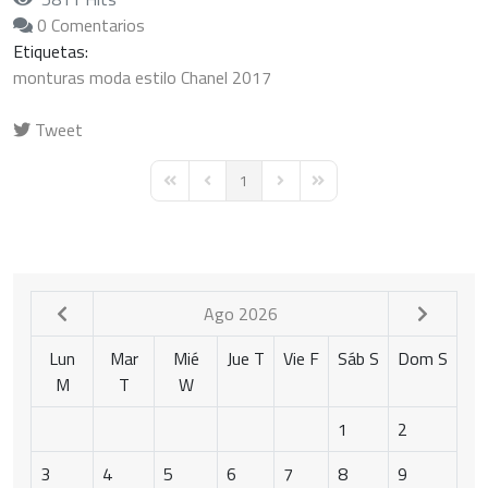
0 Comentarios
Etiquetas:
monturas
moda
estilo
Chanel
2017
Tweet
pinterest
1
First Page
Previous Page
Next Page
Last Page
Ago 2026
Lun
Mar
Mié
Jue
T
Vie
F
Sáb
S
Dom
S
M
T
W
1
2
3
4
5
6
7
8
9