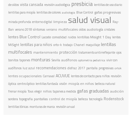
presbicia
vista cansada
de oídos
revisión audiológica
lentillas de uso diario
gafas progresivas
lentillas para miopía
lentillas de colores
Blue Control
audiologia
salud visual
limpieza
mirada profunda
entorno digital
Ray-
verano
multifocales
audiología
Ban
verano 2018
síntomas
oídos
cristales
lentes Blue Control
lentillas Misight 1 Day
Lacoste
comodidad
ruidos
lentes
lentillas
lentillas para niños
Chanel
MiSight
orto-k
trabajo
maquillaje
multifocales
protección
mantenimiento
tratamiento antirreflejante
ojos
monturas
audífonos
bonitos
tapones
Sevilla
vivir con
optometria pediatrica
recomendaciones
luz azul
audífonos
disfraz
2017
pantalla
progresivas
ortok
ACUVUE
lentes ocupacionales
Carnaval
lentes de contacto para niños
revisión
miopía en niños
óptica
centro óptico
lentillas fantasía
visión
belleza natural
gafas graduadas
niños
audición
frenar miopía
Tous
elegir
tapones a medida
Rodenstock
pantallas
control de miopía
sordera
topografia
belleza
tecnología
lentillas tóricas
monturas de marca
revisión anual