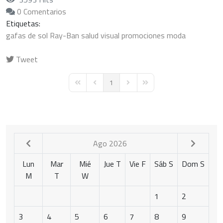
0 Comentarios
Etiquetas:
gafas de sol
Ray-Ban
salud visual
promociones
moda
Tweet
pinterest
1
First Page
Previous Page
Next Page
Last Page
Ago 2026
Lun
Mar
Mié
Jue
T
Vie
F
Sáb
S
Dom
S
M
T
W
1
2
3
4
5
6
7
8
9