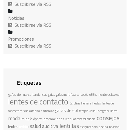
Suscribirse vía RSS
Noticias
Suscribirse vía RSS
Promociones
Suscribirse vía RSS
Etiquetas
gafas de marca
otitis
tendencias
gafas
gafas multifocales
bebés
monturas Loewe
lentes de contacto
Carolina Herrera
fiestas
lentes de
gafas de sol
contacto tóricas
cambios
embarazo
terapia visual
riesgos oculares
consejos
moda
miopía
promociones
ópticas
lentillas control miopía
lentillas
salud auditiva
lentes
estilo
astigmatismo
piscina
revisión