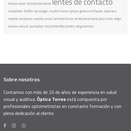
lentes de contacto
terapia visual
lentillas de colores
estilo
multifocales
comodidad
tecnología
ópticas
gafas multifocales
tapones a
medida
embarazo
revisión anual
lentillas tóricas
lentes de contacto para niños
elegir
recomendaciones
pantallas
belleza natural
astigmatismo
Sobre nosotros
Contamos con más de 20 de años de experiencia en salud
visual y auditiva.
Óptica Torres
está compuesta por
profesionales optometristas en constante formación y con
plena dedicación al cliente.