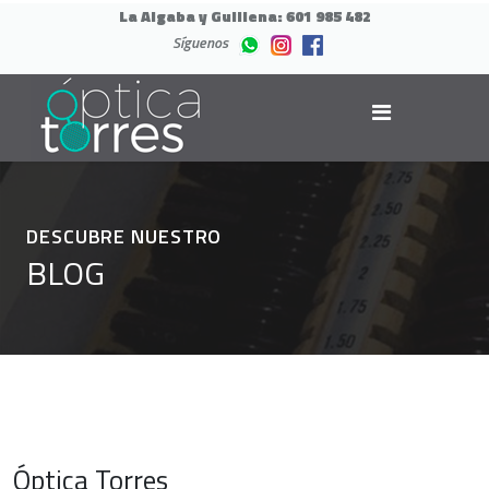
La Algaba y Guillena:
601 985 482
Síguenos
DESCUBRE NUESTRO
BLOG
Óptica Torres