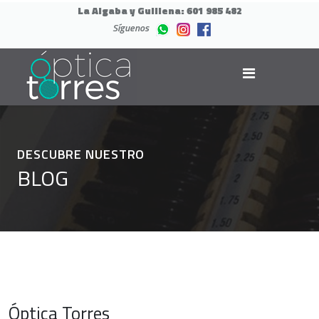
La Algaba y Guillena:
601 985 482
Síguenos
DESCUBRE NUESTRO
BLOG
Óptica Torres