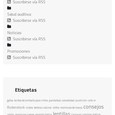
Suscribirse vía RSS
Salud auditiva
Suscribirse vía RSS
Noticias
Suscribirse vía RSS
Promociones
Suscribirse vía RSS
Etiquetas
pantallas
audición
gafas
lentes de contacto para niños
comodidad
orto-k
consejos
Rodenstock
otitis
ruidos
belleza natural
monturas de marca
lentillas
visión
monturas Loewe
revisión óptica
Carnaval
cambios
ópticas