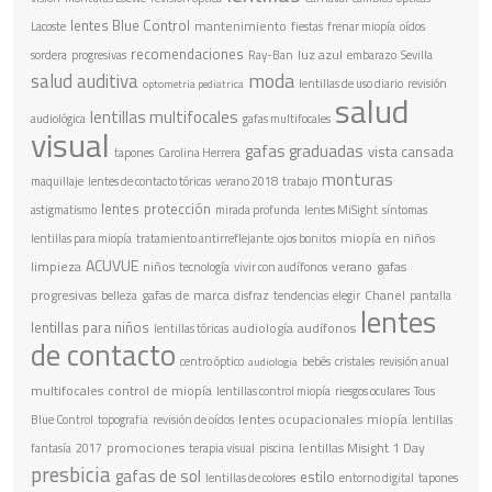
lentes Blue Control
mantenimiento
Lacoste
fiestas
frenar miopía
oídos
recomendaciones
luz azul
sordera
progresivas
Ray-Ban
embarazo
Sevilla
moda
salud auditiva
lentillas de uso diario
revisión
optometria pediatrica
salud
lentillas multifocales
audiológica
gafas multifocales
visual
gafas graduadas
vista cansada
tapones
Carolina Herrera
monturas
maquillaje
lentes de contacto tóricas
verano 2018
trabajo
lentes
protección
astigmatismo
mirada profunda
lentes MiSight
síntomas
miopía en niños
lentillas para miopía
tratamiento antirreflejante
ojos bonitos
ACUVUE
limpieza
niños
verano
gafas
tecnología
vivir con audífonos
progresivas
gafas de marca
Chanel
belleza
disfraz
tendencias
elegir
pantalla
lentes
lentillas para niños
audiología
audífonos
lentillas tóricas
de contacto
centro óptico
bebés
cristales
revisión anual
audiologia
multifocales
control de miopía
lentillas control miopía
riesgos oculares
Tous
lentes ocupacionales
miopía
Blue Control
topografia
revisión de oídos
lentillas
promociones
lentillas Misight 1 Day
fantasía
2017
terapia visual
piscina
presbicia
gafas de sol
estilo
lentillas de colores
entorno digital
tapones