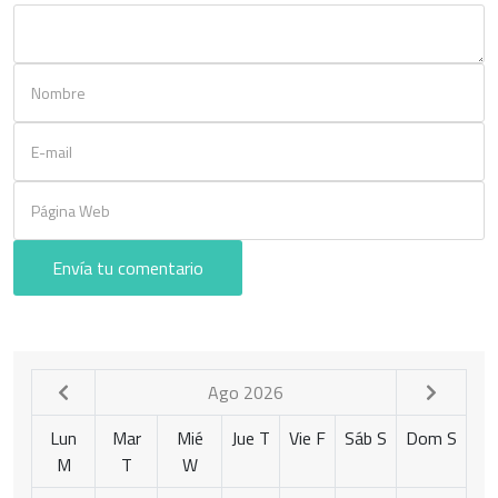
Envía tu comentario
Ago 2026
Lun
Mar
Mié
Jue
T
Vie
F
Sáb
S
Dom
S
M
T
W